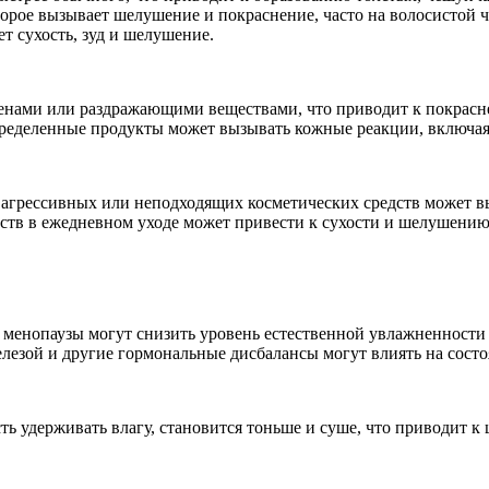
орое вызывает шелушение и покраснение, часто на волосистой ча
т сухость, зуд и шелушение.
генами или раздражающими веществами, что приводит к покрас
пределенные продукты может вызывать кожные реакции, включа
агрессивных или неподходящих косметических средств может в
тв в ежедневном уходе может привести к сухости и шелушению
менопаузы могут снизить уровень естественной увлажненности 
езой и другие гормональные дисбалансы могут влиять на состо
ть удерживать влагу, становится тоньше и суше, что приводит к