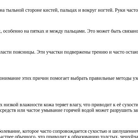
на тыльной стороне кистей, пальцах и вокруг ногтей. Руки част
, особенно на пятках и между пальцами. Это может быть связан
области поясницы. Эти участки подвержены трению и часто остаю
нимание этих причин помогает выбрать правильные методы уход
х низкой влажности кожа теряет влагу, что приводит к её сухос
редств или частое умывание горячей водой может разрушить з
олевание, которое часто сопровождается сухостью и шелушение
ыстрее обычного, что приводит к образованию толстых, чешуйча