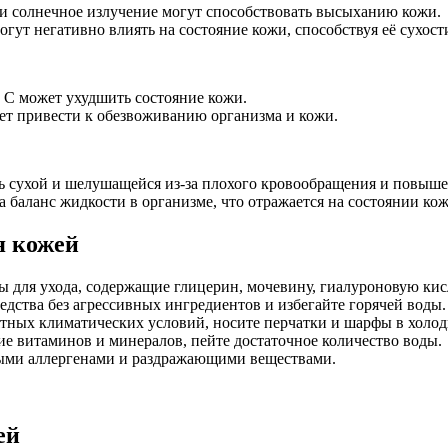
 и солнечное излучение могут способствовать высыханию кожи.
огут негативно влиять на состояние кожи, способствуя её сухос
 C может ухудшить состояние кожи.
ет привести к обезвоживанию организма и кожи.
ь сухой и шелушащейся из-за плохого кровообращения и повышен
 баланс жидкости в организме, что отражается на состоянии кож
я кожей
для ухода, содержащие глицерин, мочевину, гиалуроновую кисл
дства без агрессивных ингредиентов и избегайте горячей воды.
тных климатических условий, носите перчатки и шарфы в холод
ие витаминов и минералов, пейте достаточное количество воды.
ными аллергенами и раздражающими веществами.
ей