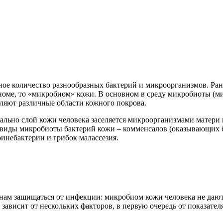
мное количество разнообразных бактерий и микроорганизмов. Ра
еноме, то «микробиом» кожи. В основном в среду микробиоты (м
еляют различные области кожного покрова.
ально слой кожи человека заселяется микроорганизмами матери 
иды микробиоты бактерий кожи – комменсалов (оказывающих бла
инебактерии и грибок малассезия.
нам защищаться от инфекции: микробиом кожи человека не даю
зависит от нескольких факторов, в первую очередь от показате