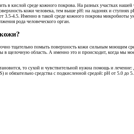
ть в кислой среде кожного покрова. На разных участках нашей 
 поверхность кожи человека, тем выше рН: на ладонях и ступнях р
т 3.5-4.5. Именно в такой среде кожного покрова микробиоты 
жения рода человеческого орган.
 кожи?
аточно тщательно помыть поверхность кожи сильным моющим ср
ды в щелочную область. А именно это и происходит, когда мы м
становится, то сухой и чувствительной нужна помощь и лечение
 и обязательно средства с подкисленной средой: рН от 5.0 до 5.