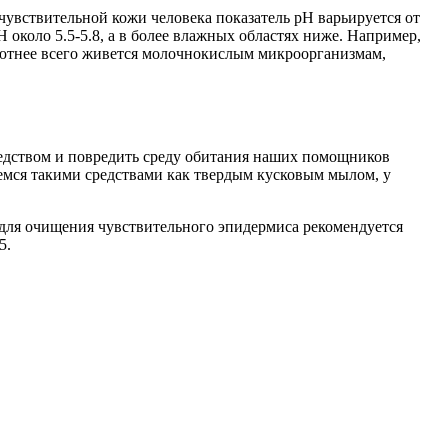
чувствительной кожи человека показатель рН варьируется от
Н около 5.5-5.8, а в более влажных областях ниже. Например,
уютнее всего живется молочнокислым микроорганизмам,
едством и повредить среду обитания наших помощников
оемся такими средствами как твердым кусковым мылом, у
: для очищения чувствительного эпидермиса рекомендуется
5.